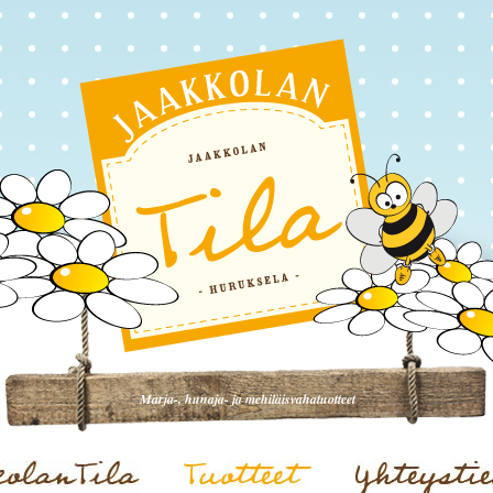
Marja-, hunaja- ja mehiläisvahatuotteet