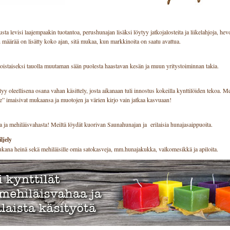
sta levisi laajempaakin tuotantoa, perushunajan lisäksi löytyy jatkojalosteita ja liikelahjoja, he
 määrää on lisätty koko ajan, sitä mukaa, kun markkinoita on saatu avattua.
oistaiseksi tauolla muutaman sään puolesta haastavan kesän ja muun yritystoiminnan takia.
tyy oleellisena osana vahan käsittely, josta aikanaan tuli innostus kokeilla kynttilöiden tekoa. 
” imaisivat mukaansa ja muotojen ja värien kirjo vain jatkaa kasvuaan!
a ja mehiläisvahasta! Meiltä löydät kuorivan Saunahunajan ja erilaisia hunajasaippuoita.
ljely
kana heinä sekä mehiläisille omia satokasveja, mm.hunajakukka, valkomesikkä ja apiloita.