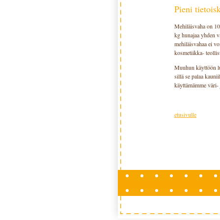
Pieni tietois
Mehiläisvaha on 100
kg hunajaa yhden va
mehiläisvahaa ei voi
kosmetiikka- teollis
Muuhun käyttöön lu
sillä se palaa kauni
käyttämämme väri- j
etusivulle