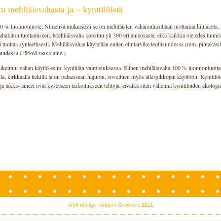
ku mehiläisvahasta ja – kynttilöistä
 % luonnontuote. Nimensä mukaisesti se on mehiläisten vaharauhasillaan tuottamia hiutaleita. 
hakilon tuottamiseen. Mehiläisvaha koostuu yli 300 eri aineosasta, eikä kaikkia ole edes tunnist
 tuottaa synteettisesti. Mehiläisvahaa käytetään eniten elintarvike teollisuudessa (mm. pintakäsit
uudessa ( tärkeä raaka-aine ).
keutuu vahan käyttö esim. kynttilän valmistuksessa. Siihen mehiläisvaha 100 % luonnontuotte
illa, kirkkaalla liekillä ja on palaessaan hajuton, soveltuen myös allergikkojen käyttöön. Kynttil
a lakka- aineet ovat kyseiseen tarkoitukseen tehtyjä, eivätkä siten vähennä kynttilöiden ekologi
web design Tandem Graphics 2011