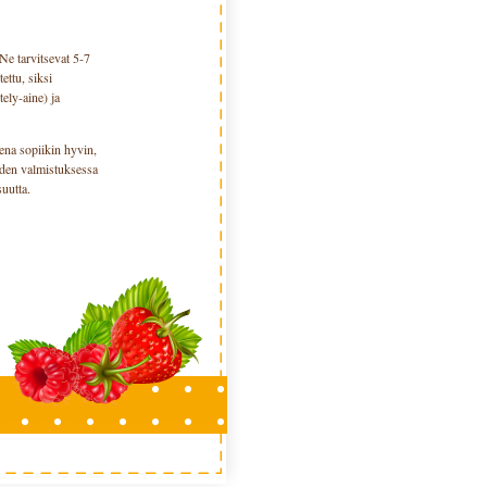
Ne tarvitsevat 5-7
ettu, siksi
tely-aine) ja
ena sopiikin hyvin,
öiden valmistuksessa
suutta.