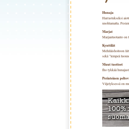
Hunaja
Harrastukseksi aiotu
unohtamatta. Pesien
Marjat
Marjantuotanto on t
Kynttilät
Mehiläishoitoon liit
sekä ”lempeä luonne
Muut tuotteet
Iho tykkää hunajast
Perinteinen peltovi
Viljelyksessä on mu