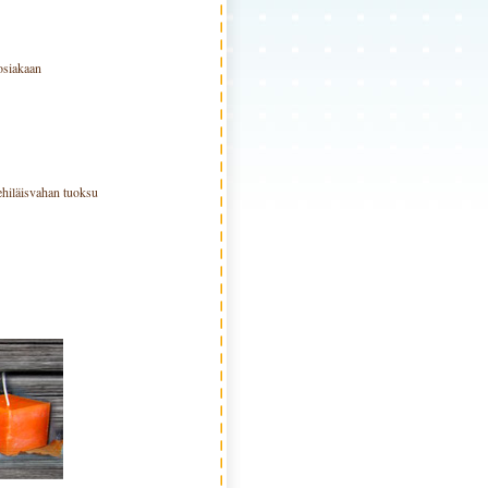
vosiakaan
Mehiläisvahan tuoksu